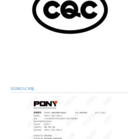
2020REACH报...